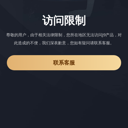
访问限制
尊敬的用户，由于相关法律限制，您所在地区无法访问J9产品，对
此造成的不便，我们深表歉意，您如有疑问请联系客服。
联系客服